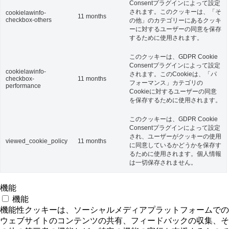
Consentプラグインによって設定
されます。このクッキーは、「そ
cookielawinfo-
11 months
checkbox-others
の他」のカテゴリーにあるクッキ
ーに対するユーザーの同意を保存
するために使用されます。
このクッキーは、GDPR Cookie
Consentプラグインによって設定
cookielawinfo-
されます。このCookieは、「パ
checkbox-
11 months
フォーマンス」カテゴリの
performance
Cookieに対するユーザーの同意
を保存するために使用されます。
このクッキーは、GDPR Cookie
Consentプラグインによって設定
され、ユーザーがクッキーの使用
viewed_cookie_policy
11 months
に同意しているかどうかを保存す
るために使用されます。個人情報
は一切保存されません。
機能
機能
機能性クッキーは、ソーシャルメディアプラットフォームでの
ウェブサイトのコンテンツの共有、フィードバックの収集、そ