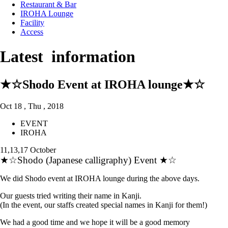
Restaurant & Bar
IROHA Lounge
Facility
Access
Latest information
★☆Shodo Event at IROHA lounge★☆
Oct 18 , Thu , 2018
EVENT
IROHA
11,13,17 October
★☆Shodo (Japanese calligraphy) Event ★☆
We did Shodo event at IROHA lounge during the above days.
Our guests tried writing their name in Kanji.
(In the event, our staffs created special names in Kanji for them!)
We had a good time and we hope it will be a good memory