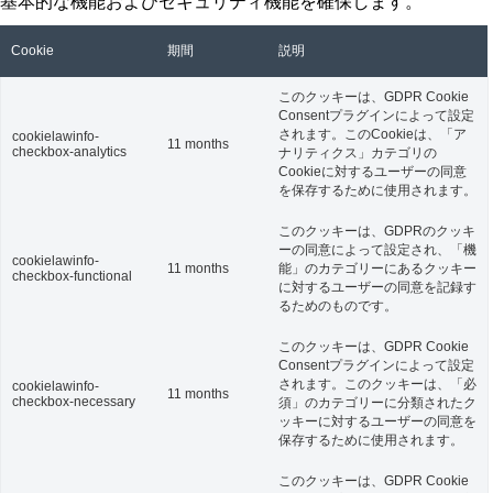
基本的な機能およびセキュリティ機能を確保します。
Cookie
期間
説明
このクッキーは、GDPR Cookie
Consentプラグインによって設定
されます。このCookieは、「ア
cookielawinfo-
11 months
checkbox-analytics
ナリティクス」カテゴリの
Cookieに対するユーザーの同意
を保存するために使用されます。
このクッキーは、GDPRのクッキ
ーの同意によって設定され、「機
cookielawinfo-
11 months
能」のカテゴリーにあるクッキー
checkbox-functional
に対するユーザーの同意を記録す
るためのものです。
このクッキーは、GDPR Cookie
Consentプラグインによって設定
されます。このクッキーは、「必
cookielawinfo-
11 months
checkbox-necessary
須」のカテゴリーに分類されたク
ッキーに対するユーザーの同意を
保存するために使用されます。
このクッキーは、GDPR Cookie