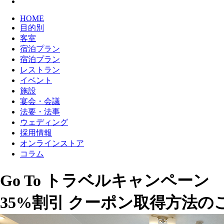
HOME
目的別
客室
宿泊プラン
宿泊プラン
レストラン
イベント
施設
宴会・会議
法要・法事
ウェディング
採用情報
オンラインストア
コラム
Go To トラベルキャンペーン
35%割引
クーポン取得方法の