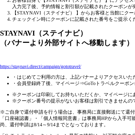
お客様自身で【STAYNAVI（ステイナビ） 】にアク
入力完了後、予約情報と割引額が記載されたクーポンが
【STAYNAVI（ステイナビ） 】からお客様と当館に
チェックイン時にクーポンに記載された番号をご提示く
STAYNAVI（ステイナビ）
（バナーより外部サイトへ移動します）
https://staynavi.direct/campaign/gototravel/
・はじめてご利用の方は、上記バナーよりアクセスいた
・会員登録終了後、
マイページ
⇒
GoToトラベルクーポ
※クーポンは印刷してお持ちいただくか、マイページに
※クーポン番号の提示がないお客様は割引できませんの
※ご自身で還付申請を行う場合は、事務局に直接郵送にて還付
「口座確認書」・「個人情報同意書」は事務局HPから入手可
尚、還付申請は8/14～9/14までとなっております。