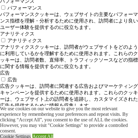
パフォーマンス
パフォーマンス
パフォーマンスクッキーは、ウェブサイトの主要なパフォーマ
ンス指標を理解・分析するために使用され、訪問者により良い
ユーザー体験を提供するのに役立ちます。
アナリティクス
アナリティクス
アナリティクスクッキーは、訪問者がウェブサイトをどのよう
に利用しているかを理解するために使用されます。これらのク
ッキーは、訪問者数、直帰率、トラフィックソースなどの指標
に関する情報を提供するのに役立ちます。
広告
広告
広告クッキーは、訪問者に関連する広告およびマーケティング
キャンペーンを提供するために使用されます。これらのクッキ
ーは、ウェブサイト上の訪問者を追跡し、カスタマイズされた
広告を提供するために情報を収集します。
We use cookies on our website to give you the most relevant
Others
experience by remembering your preferences and repeat visits. By
Others
clicking “Accept All”, you consent to the use of ALL the cookies.
その他の未分類のクッキーは、分析中のもので、まだカテゴリ
However, you may visit "Cookie Settings" to provide a controlled
ーに分類されていません。
consent.
Cookie Settings
Accept All
SAVE & ACCEPT