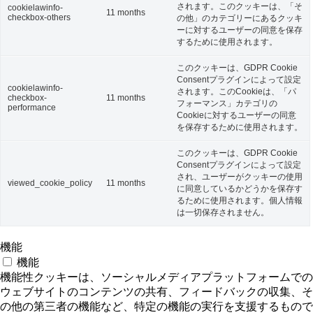
されます。このクッキーは、「そ
cookielawinfo-
11 months
checkbox-others
の他」のカテゴリーにあるクッキ
ーに対するユーザーの同意を保存
するために使用されます。
このクッキーは、GDPR Cookie
Consentプラグインによって設定
cookielawinfo-
されます。このCookieは、「パ
checkbox-
11 months
フォーマンス」カテゴリの
performance
Cookieに対するユーザーの同意
を保存するために使用されます。
このクッキーは、GDPR Cookie
Consentプラグインによって設定
され、ユーザーがクッキーの使用
viewed_cookie_policy
11 months
に同意しているかどうかを保存す
るために使用されます。個人情報
は一切保存されません。
機能
機能
機能性クッキーは、ソーシャルメディアプラットフォームでの
ウェブサイトのコンテンツの共有、フィードバックの収集、そ
の他の第三者の機能など、特定の機能の実行を支援するもので