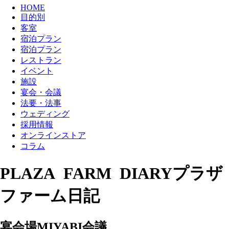
HOME
目的別
客室
宿泊プラン
宿泊プラン
レストラン
イベント
施設
宴会・会議
法要・法事
ウェディング
採用情報
オンラインストア
コラム
PLAZA FARM DIARY
プラザ
ファーム日記
宴会場MIYABI会議