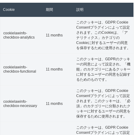
Cookie
期間
説明
このクッキーは、GDPR Cookie
Consentプラグインによって設定
されます。このCookieは、「ア
cookielawinfo-
11 months
checkbox-analytics
ナリティクス」カテゴリの
Cookieに対するユーザーの同意
を保存するために使用されます。
このクッキーは、GDPRのクッキ
ーの同意によって設定され、「機
cookielawinfo-
11 months
能」のカテゴリーにあるクッキー
checkbox-functional
に対するユーザーの同意を記録す
るためのものです。
このクッキーは、GDPR Cookie
Consentプラグインによって設定
されます。このクッキーは、「必
cookielawinfo-
11 months
checkbox-necessary
須」のカテゴリーに分類されたク
ッキーに対するユーザーの同意を
保存するために使用されます。
このクッキーは、GDPR Cookie
Consentプラグインによって設定